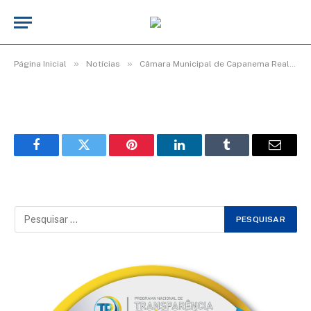
WhatsApp Image 2026-03-06 at 16.00.28
(1)
De
Elias seixas - T.I
8 de março de 2026
»
»
Página Inicial
Notícias
Câmara Municipal de Capanema Realiza Homenagem Especial ao Dia Internacional da Mulher
Facebook
Twitter
Pinterest
LinkedIn
Tumblr
Email