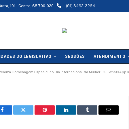
Dutra, 101 – Centro, 68.700-020
(91) 3462-3264
-03-06 at 16.00.28 (3)
IDADES DO LEGISLATIVO
SESSÕES
ATENDIMENTO
»
ealiza Homenagem Especial ao Dia Internacional da Mulher
WhatsApp Im
Facebook
Twitter
Pinterest
LinkedIn
Tumblr
Email