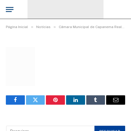
WhatsApp Image 2026-03-06 at 16.00.30
De
TecnoInfo
8 de março de 2026
»
»
Página Inicial
Notícias
Câmara Municipal de Capanema Realiza Homenagem Especial ao Dia Internacional da Mulher
Facebook
Twitter
Pinterest
LinkedIn
Tumblr
Email