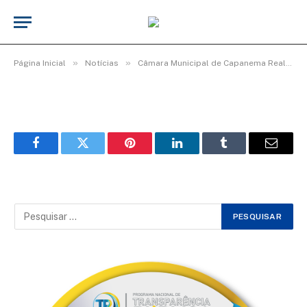
WhatsApp Image 2026-03-06 at 16.00.31
(1)
De
TecnoInfo
8 de março de 2026
»
»
Página Inicial
Notícias
Câmara Municipal de Capanema Realiza Homenagem Especial ao Dia Internacional da Mulher
Facebook
Twitter
Pinterest
LinkedIn
Tumblr
Email