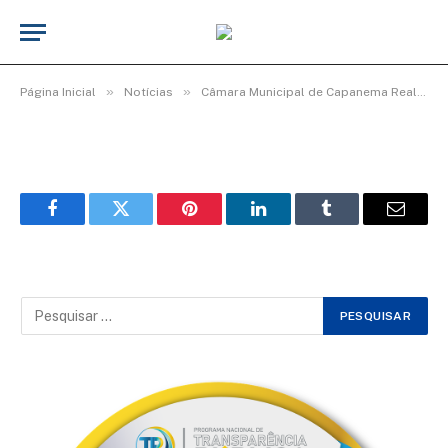
WhatsApp Image 2026-03-06 at 16.00.32
De
Elias seixas - T.I
8 de março de 2026
»
»
Página Inicial
Notícias
Câmara Municipal de Capanema Realiza Homenagem Especial ao Dia Internacional da Mulher
Facebook
Twitter
Pinterest
LinkedIn
Tumblr
Email