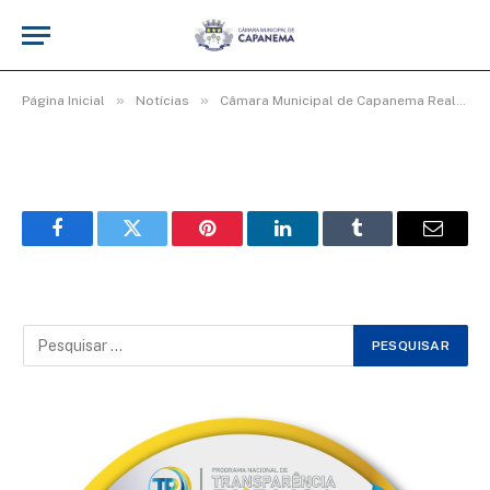
WhatsApp Image 2026-03-06 at 16.00.32
De
Elias seixas - T.I
8 de março de 2026
»
»
Página Inicial
Notícias
Câmara Municipal de Capanema Realiza Homenagem Especial ao Dia Internacional da Mulher
Facebook
Twitter
Pinterest
LinkedIn
Tumblr
Email