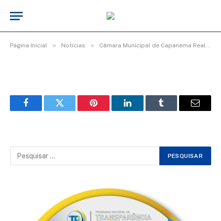
WhatsApp Image 2026-03-06 at 16.00.33
De
Elias seixas - T.I
8 de março de 2026
»
»
Página Inicial
Notícias
Câmara Municipal de Capanema Realiza Homenagem Especial ao Dia Internacional da Mulher
Facebook
Twitter
Pinterest
LinkedIn
Tumblr
Email