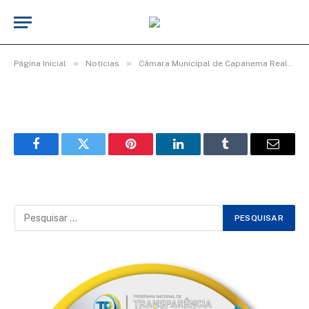
WhatsApp Image 2026-03-06 at 16.00.35
De
TecnoInfo
8 de março de 2026
»
»
Página Inicial
Notícias
Câmara Municipal de Capanema Realiza Homenagem Especial ao Dia Internacional da Mulher
Facebook
Twitter
Pinterest
LinkedIn
Tumblr
Email