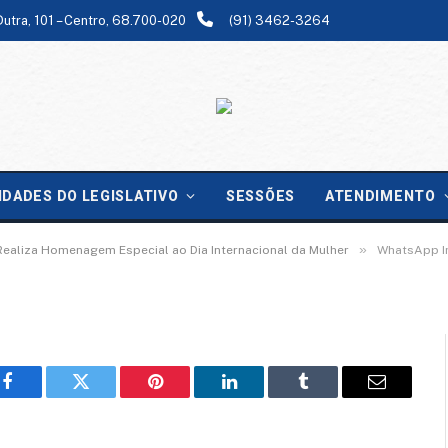
Dutra, 101 – Centro, 68.700-020
(91) 3462-3264
-03-06 at 16.00.37
IDADES DO LEGISLATIVO
SESSÕES
ATENDIMENTO
»
ealiza Homenagem Especial ao Dia Internacional da Mulher
WhatsApp I
Facebook
Twitter
Pinterest
LinkedIn
Tumblr
Email