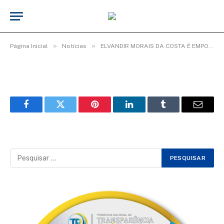
WhatsApp Image 2025-09-16 at 11.01.24
(6)
De
Elias seixas - T.I
17 de setembro de 2025
»
»
Página Inicial
Notícias
ELVANDIR MORAIS DA COSTA É EMPOSSADO VEREADOR DE CAPANEMA.
Facebook
Twitter
Pinterest
LinkedIn
Tumblr
Email