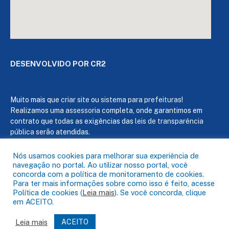
DESENVOLVIDO POR CR2
Muito mais que
criar site
ou
sistema para prefeituras
!
Realizamos uma
assessoria
completa, onde garantimos em
contrato que todas as exigências das
leis de transparência
pública
serão atendidas.
Conheça o
PNTP
e o
Radar da Transparência Pública
Nós usamos cookies para melhorar sua experiência de
navegação no portal. Ao utilizar nosso portal, você
concorda com a política de monitoramento de cookies.
Para ter mais informações sobre como isso é feito, acesse
Política de cookies (
Leia mais
). Se você concorda, clique
em ACEITO.
Todos os direitos reservados a Câmara de Capanema
Leia mais
ACEITO