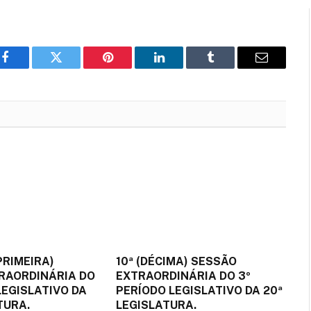
Facebook
Twitter
Pinterest
LinkedIn
Tumblr
Email
PRIMEIRA)
10ª (DÉCIMA) SESSÃO
RAORDINÁRIA DO
EXTRAORDINÁRIA DO 3º
LEGISLATIVO DA
PERÍODO LEGISLATIVO DA 20ª
TURA.
LEGISLATURA.