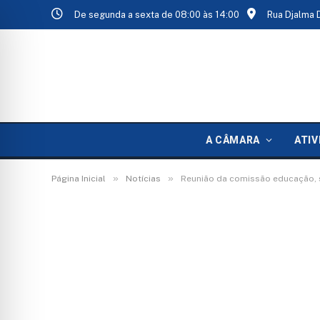
De segunda a sexta de 08:00 às 14:00
Rua Djalma 
A CÂMARA
ATIV
»
»
Página Inicial
Notícias
Reunião da comissão educação, s