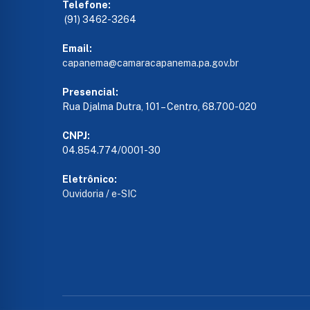
Telefone:
(91) 3462-3264
Email:
capanema@camaracapanema.pa.
gov.br
Presencial:
Rua Djalma Dutra, 101 – Centro, 68.700-020
CNPJ:
04.854.774/0001-30
Eletrônico:
Ouvidoria
/
e-SIC