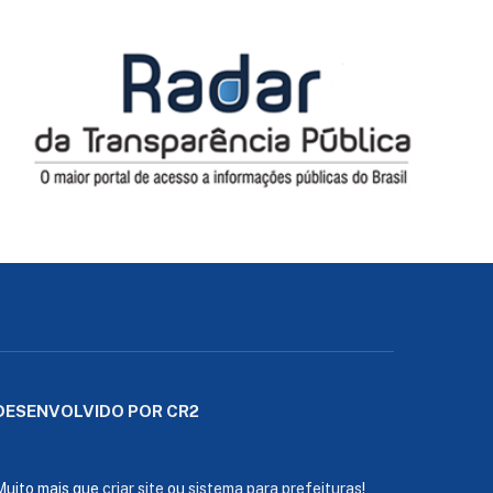
DESENVOLVIDO POR CR2
Muito mais que
criar site
ou
sistema para prefeituras
!