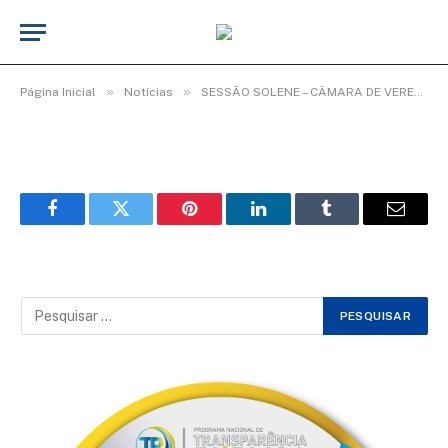
WhatsApp Image 2026-02-03 at
08.35.09
De
TecnoInfo
3 de fevereiro de 2026
»
»
Página Inicial
Notícias
SESSÃO SOLENE – CÂMARA DE VEREADORES ENCERRA ANO LEGISLATIVO COM HOMENAGENS.
Facebook
Twitter
Pinterest
LinkedIn
Tumblr
Email