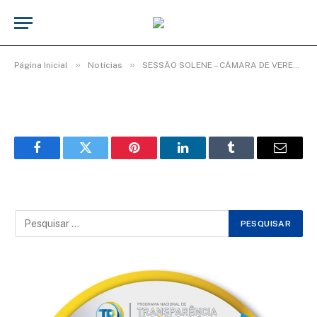
WhatsApp Image 2026-02-03 at 08.35.10
(2)
De
TecnoInfo
3 de fevereiro de 2026
»
»
Página Inicial
Notícias
SESSÃO SOLENE – CÂMARA DE VEREADORES ENCERRA ANO LEGISLATIVO COM HOMENAGENS.
Facebook
Twitter
Pinterest
LinkedIn
Tumblr
Email