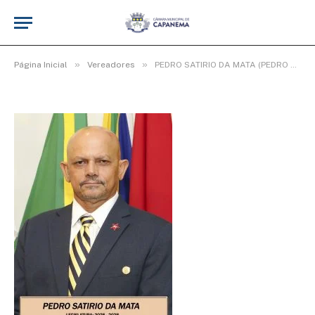
MATA)
De
cr2-admin1
26 de fevereiro de 2026
Atualizado:
26 de fevereiro de 2026
»
»
Página Inicial
Vereadores
PEDRO SATIRIO DA MATA (PEDRO DA MATA)