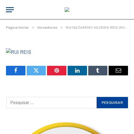
REIS)
De
cr2-admin1
26 de fevereiro de 2026
Atualizado:
26 de fevereiro de 2026
»
»
Página Inicial
Vereadores
RUI NAZARENO SILVEIRA REIS (RUI REIS)
Facebook
Twitter
Pinterest
LinkedIn
Tumblr
Email