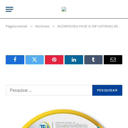
WhatsApp Image 2026-06-15 at 09.55.24
De
Elias seixas - T.I
15 de junho de 2026
»
»
Página Inicial
Notícias
ACONTECEU HOJE A 08ª (OITAVA) SESSÃO EXTRAORDINÁRIA DO 3º PERÍODO LEGISLATIVO DA 20ª LEGISLATURA.
Facebook
Twitter
Pinterest
LinkedIn
Tumblr
Email