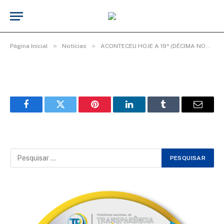
WhatsApp Image 2026-06-12 at 09.37.02
De
Elias seixas - T.I
12 de junho de 2026
»
»
Página Inicial
Notícias
ACONTECEU HOJE A 19ª (DÉCIMA NONA) SESSÃO ORDINÁRIA DO 3º PERÍODO LEGISLATIVO DA 20ª LEGISLATURA.
Facebook
Twitter
Pinterest
LinkedIn
Tumblr
Email