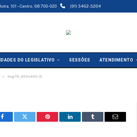
Dutra, 101 – Centro, 68.700-020
(91) 3462-3264
IDADES DO LEGISLATIVO
SESSÕES
ATENDIMENTO
»
Img79_600x400 (1)
Facebook
Twitter
Pinterest
LinkedIn
Tumblr
Email