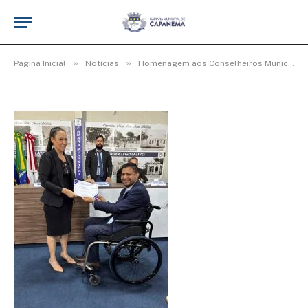
WhatsApp Image 2025-11-07 at 11.16.53 (1)
De
Elias seixas - T.I
7 de novembro de 2025
»
»
Página Inicial
Notícias
Homenagem aos Conselheiros Municipais de Educação.