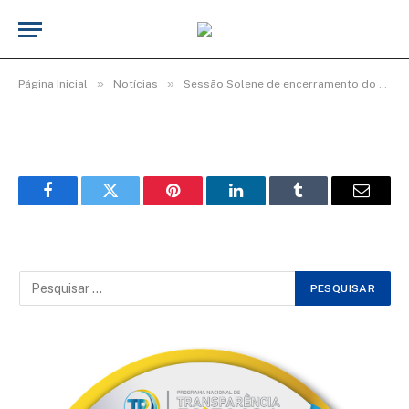
Img15_600x400
De
cr2-admin17
25 de junho de 2025
»
»
Página Inicial
Notícias
Sessão Solene de encerramento do 4º período Legislativo da 19ª Legislatura
Facebook
Twitter
Pinterest
LinkedIn
Tumblr
Email