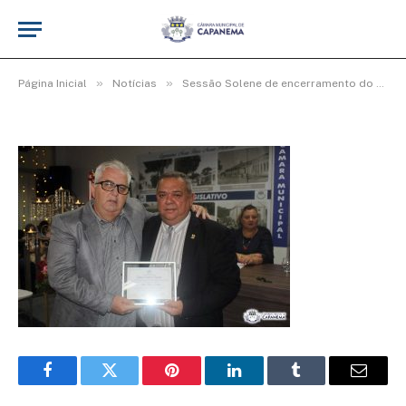
Img25_600x400
De
cr2-admin17
25 de junho de 2025
»
»
Página Inicial
Notícias
Sessão Solene de encerramento do 4º período Legislativo da 19ª Legislatura
Facebook
Twitter
Pinterest
LinkedIn
Tumblr
Email