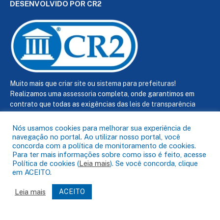
DESENVOLVIDO POR CR2
Muito mais que
criar site
ou
sistema para prefeituras
!
Realizamos uma
assessoria
completa, onde garantimos em
contrato que todas as exigências das
leis de transparência
pública
serão atendidas.
Nós usamos cookies para melhorar sua experiência de
Conheça o
PNTP
e o
Radar da Transparência Pública
navegação no portal. Ao utilizar nosso portal, você
concorda com a política de monitoramento de cookies.
Para ter mais informações sobre como isso é feito, acesse
Política de cookies (
Leia mais
). Se você concorda, clique
em ACEITO.
Todos os direitos reservados a Câmara de Capanema
Leia mais
ACEITO
Mapa do Site
Acessar Área Administrativa
Acessar o Webmail