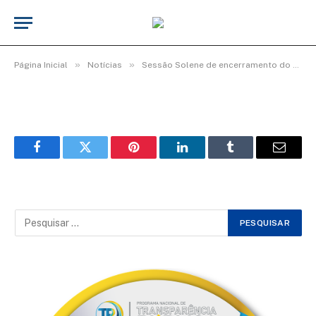
Img35_600x400
De
cr2-admin17
25 de junho de 2025
»
»
Página Inicial
Notícias
Sessão Solene de encerramento do 4º período Legislativo da 19ª Legislatura
Facebook
Twitter
Pinterest
LinkedIn
Tumblr
Email