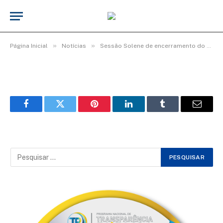
Img48_600x400
De
cr2-admin17
25 de junho de 2025
»
»
Página Inicial
Notícias
Sessão Solene de encerramento do 4º período Legislativo da 19ª Legislatura
Facebook
Twitter
Pinterest
LinkedIn
Tumblr
Email