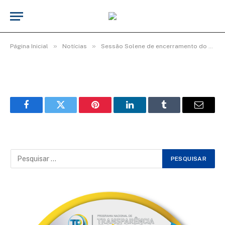
Img6_600x400
De
cr2-admin17
25 de junho de 2025
»
»
Página Inicial
Notícias
Sessão Solene de encerramento do 4º período Legislativo da 19ª Legislatura
Facebook
Twitter
Pinterest
LinkedIn
Tumblr
Email