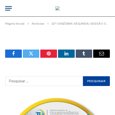
WhatsApp Image 2025-08-01 at 09.20.38
De
TecnoInfo
1 de agosto de 2025
»
»
Página Inicial
Notícias
22ª (VIGÉSIMA SEGUNDA) SESSÃO ORDINÁRIA DO 2º PERÍODO LEGISLATIVO DA 20ª LEGISLATURA.
Facebook
Twitter
Pinterest
LinkedIn
Tumblr
Email