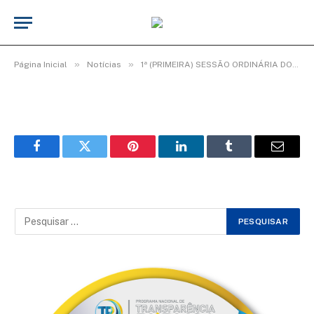
WhatsApp Image 2026-02-08 at 11.42.20
(2)
De
TecnoInfo
8 de fevereiro de 2026
»
»
Página Inicial
Notícias
1ª (PRIMEIRA) SESSÃO ORDINÁRIA DO 3º PERÍODO LEGISLATIVO DA 20ª LEGISLATURA.
Facebook
Twitter
Pinterest
LinkedIn
Tumblr
Email