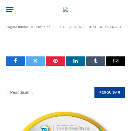
WhatsApp Image 2026-02-13 at 11.23.24
(2)
De
Elias seixas - T.I
13 de fevereiro de 2026
»
»
Página Inicial
Notícias
2ª (SEGUNDA) SESSÃO ORDINÁRIA DO 3º PERÍODO LEGISLATIVO DA 20ª LEGISLATURA.
Facebook
Twitter
Pinterest
LinkedIn
Tumblr
Email