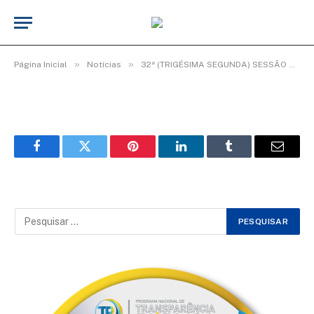
WhatsApp Image 2025-10-14 at 10.45.31
De
Elias seixas - T.I
14 de outubro de 2025
»
»
Página Inicial
Notícias
32ª (TRIGÉSIMA SEGUNDA) SESSÃO ORDINÁRIA DO 2º PERÍODO LEGISLATIVO DA 20ª LEGISLATURA.
Facebook
Twitter
Pinterest
LinkedIn
Tumblr
Email