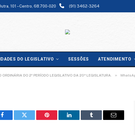
Dutra, 101 – Centro, 68.700-020
(91) 3462-3264
-10-24 at 09.09.34
IDADES DO LEGISLATIVO
SESSÕES
ATENDIMENTO
»
 ORDINÁRIA DO 2º PERÍODO LEGISLATIVO DA 20ª LEGISLATURA.
WhatsAp
Facebook
Twitter
Pinterest
LinkedIn
Tumblr
Email