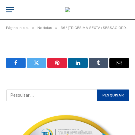
WhatsApp Image 2025-11-07 at 09.13.54
(4)
De
Elias seixas - T.I
7 de novembro de 2025
»
»
Página Inicial
Notícias
36ª (TRIGÉSIMA SEXTA) SESSÃO ORDINÁRIA DO 2º PERÍODO LEGISLATIVO DA 20ª LEGISLATURA.
Facebook
Twitter
Pinterest
LinkedIn
Tumblr
Email