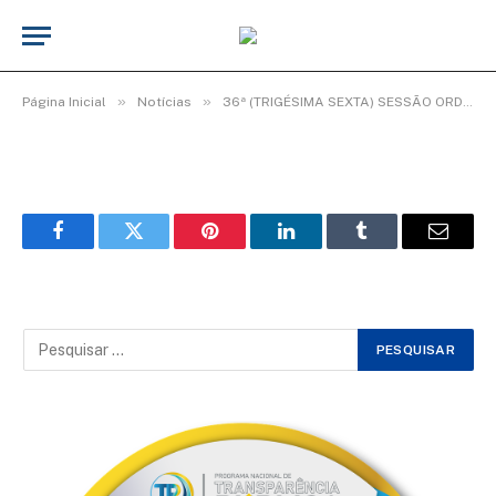
WhatsApp Image 2025-11-07 at 09.14.02
De
Elias seixas - T.I
7 de novembro de 2025
»
»
Página Inicial
Notícias
36ª (TRIGÉSIMA SEXTA) SESSÃO ORDINÁRIA DO 2º PERÍODO LEGISLATIVO DA 20ª LEGISLATURA.
Facebook
Twitter
Pinterest
LinkedIn
Tumblr
Email