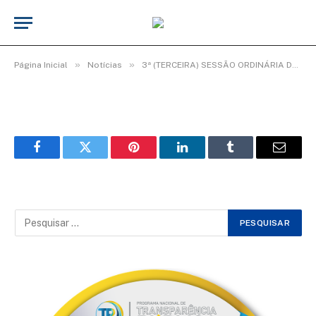
WhatsApp Image 2026-02-24 at
08.49.05 (1)
De
TecnoInfo
26 de fevereiro de 2026
»
»
Página Inicial
Notícias
3ª (TERCEIRA) SESSÃO ORDINÁRIA DO 3º PERÍODO LEGISLATIVO DA 20ª LEGISLATURA.
Facebook
Twitter
Pinterest
LinkedIn
Tumblr
Email