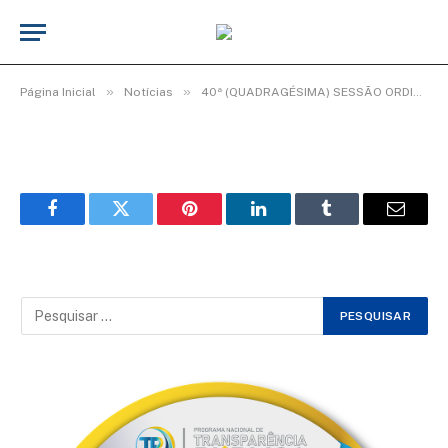
WhatsApp Image 2025-12-15 at 08.19.51
(2)
De
Elias seixas - T.I
15 de dezembro de 2025
»
»
Página Inicial
Notícias
40ª (QUADRAGÉSIMA) SESSÃO ORDINÁRIA DO 2º PERÍODO LEGISLATIVO DA 20ª LEGISLATURA
Facebook
Twitter
Pinterest
LinkedIn
Tumblr
Email