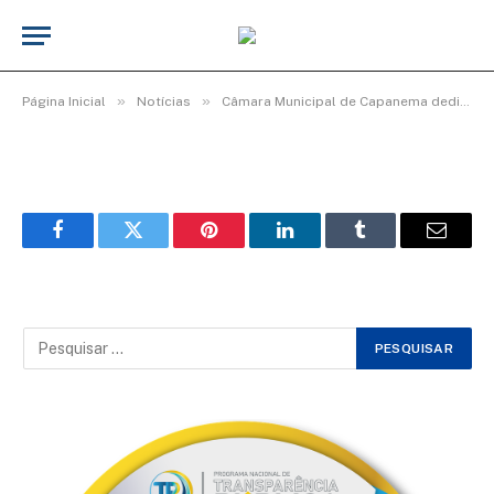
2fca43ca-4080-4e00-9ecd-
792b9ef81fd6
De
Elias seixas - T.I
10 de maio de 2026
»
»
Página Inicial
Notícias
Câmara Municipal de Capanema dedica manhã de homenagens e afeto às mães capanemenses
Facebook
Twitter
Pinterest
LinkedIn
Tumblr
Email