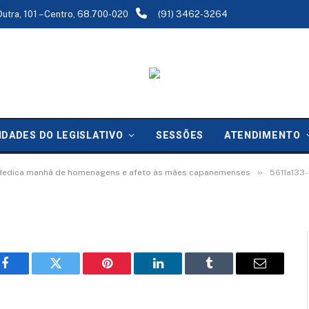
Dutra, 101 – Centro, 68.700-020
(91) 3462-3264
-b7b7-537b0e13c0e0
IDADES DO LEGISLATIVO
SESSÕES
ATENDIMENTO
»
dedica manhã de homenagens e afeto às mães capanemenses
5611a133
Facebook
Twitter
Pinterest
LinkedIn
Tumblr
Email