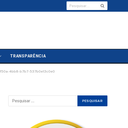
TRANSPARÊNCIA
-f50a-4bb8-b7b7-537b0e13c0e0