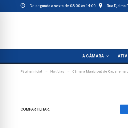
De segunda a sexta de 08:00 às 14:00
Rua Djalma 
5611a133-f50a-4bb8
A CÂMARA
ATIV
De
TecnoInfo
10 de maio de 2026
»
»
Página Inicial
Notícias
Câmara Municipal de Capanema 
COMPARTILHAR.