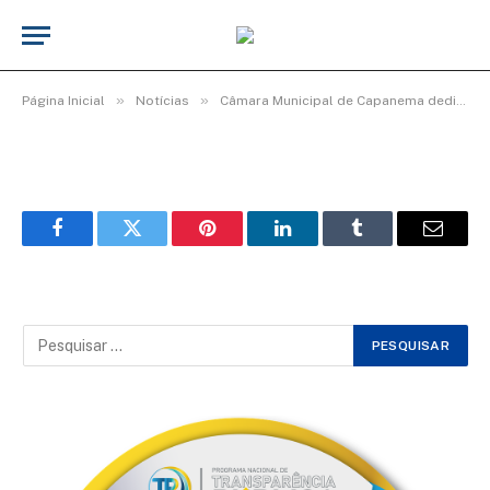
b4c00bb2-912e-44ad-b4c5-
c46128a24653
De
Elias seixas - T.I
10 de maio de 2026
»
»
Página Inicial
Notícias
Câmara Municipal de Capanema dedica manhã de homenagens e afeto às mães capanemenses
Facebook
Twitter
Pinterest
LinkedIn
Tumblr
Email