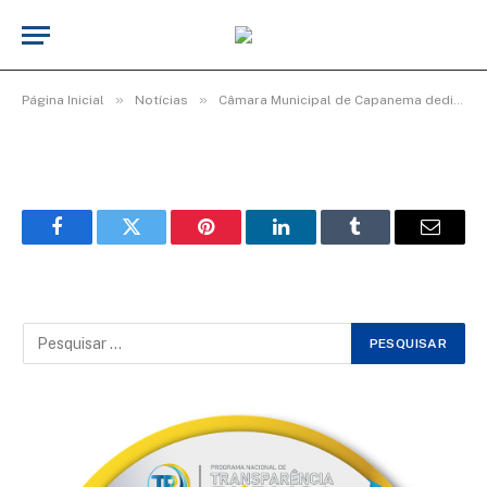
b9abfae1-6439-4dda-b8c0-
db4da66bf5cf
De
TecnoInfo
10 de maio de 2026
»
»
Página Inicial
Notícias
Câmara Municipal de Capanema dedica manhã de homenagens e afeto às mães capanemenses
Facebook
Twitter
Pinterest
LinkedIn
Tumblr
Email