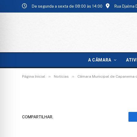
De segunda a sexta de 08:00 às 14:00
Rua Djalma 
caeec8b2-6d51-4bf1
A CÂMARA
ATIV
De
TecnoInfo
10 de maio de 2026
»
»
Página Inicial
Notícias
Câmara Municipal de Capanema 
COMPARTILHAR.