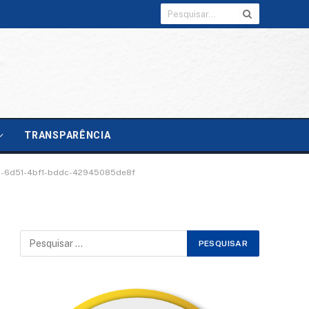
TRANSPARÊNCIA
-6d51-4bf1-bddc-42945085de8f