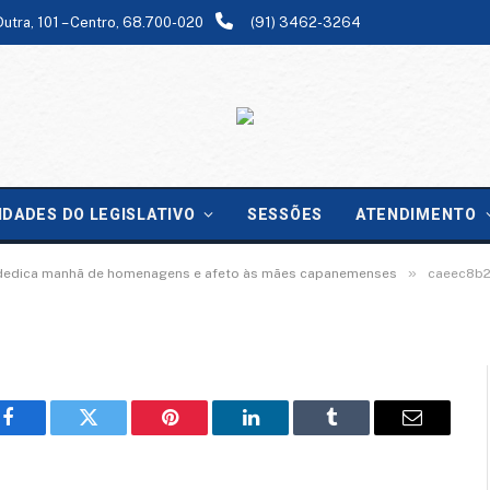
Dutra, 101 – Centro, 68.700-020
(91) 3462-3264
-bddc-42945085de8f
IDADES DO LEGISLATIVO
SESSÕES
ATENDIMENTO
»
dedica manhã de homenagens e afeto às mães capanemenses
caeec8b2
Facebook
Twitter
Pinterest
LinkedIn
Tumblr
Email