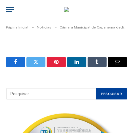
fd3098ec-6c4d-460f-8c46-
2326bdbe0b27
De
Elias seixas - T.I
10 de maio de 2026
»
»
Página Inicial
Notícias
Câmara Municipal de Capanema dedica manhã de homenagens e afeto às mães capanemenses
Facebook
Twitter
Pinterest
LinkedIn
Tumblr
Email