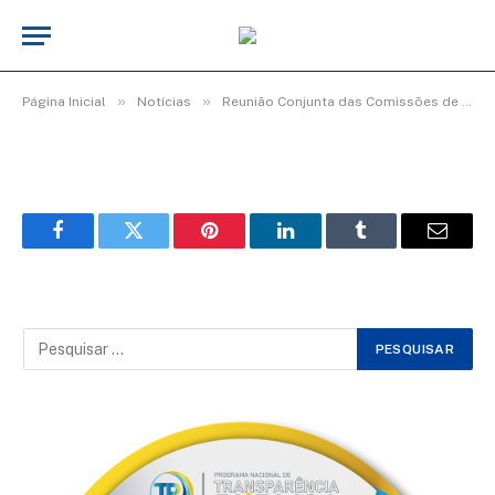
WhatsApp Image 2025-11-24 at 13.04.04
De
Elias seixas - T.I
25 de novembro de 2025
»
»
Página Inicial
Notícias
Reunião Conjunta das Comissões de Legislação, Justiça e Redação Final e Comissão de Finanças e Orçamento.
Facebook
Twitter
Pinterest
LinkedIn
Tumblr
Email