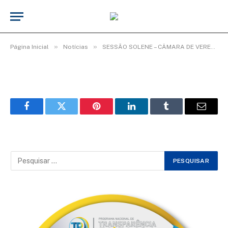
WhatsApp Image 2026-02-03 at
08.35.09 (1)
De
Elias seixas - T.I
3 de fevereiro de 2026
»
»
Página Inicial
Notícias
SESSÃO SOLENE – CÂMARA DE VEREADORES ENCERRA ANO LEGISLATIVO COM HOMENAGENS.
Facebook
Twitter
Pinterest
LinkedIn
Tumblr
Email