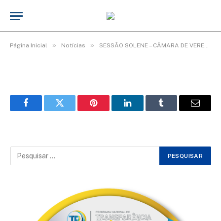
WhatsApp Image 2026-02-03 at
08.35.09
De
Elias seixas - T.I
3 de fevereiro de 2026
»
»
Página Inicial
Notícias
SESSÃO SOLENE – CÂMARA DE VEREADORES ENCERRA ANO LEGISLATIVO COM HOMENAGENS.
Facebook
Twitter
Pinterest
LinkedIn
Tumblr
Email