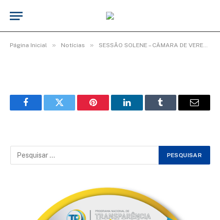
WhatsApp Image 2026-02-03 at 08.35.10
(1)
De
Elias seixas - T.I
3 de fevereiro de 2026
»
»
Página Inicial
Notícias
SESSÃO SOLENE – CÂMARA DE VEREADORES ENCERRA ANO LEGISLATIVO COM HOMENAGENS.
Facebook
Twitter
Pinterest
LinkedIn
Tumblr
Email