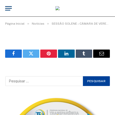
WhatsApp Image 2026-02-03 at 08.35.10
(4)
De
Elias seixas - T.I
3 de fevereiro de 2026
»
»
Página Inicial
Notícias
SESSÃO SOLENE – CÂMARA DE VEREADORES ENCERRA ANO LEGISLATIVO COM HOMENAGENS.
Facebook
Twitter
Pinterest
LinkedIn
Tumblr
Email