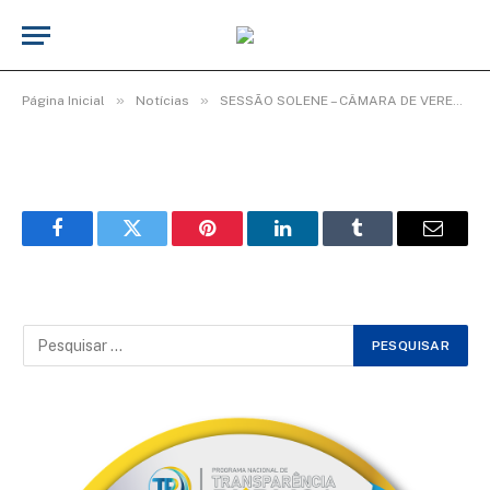
WhatsApp Image 2026-02-03 at 08.35.10
De
Elias seixas - T.I
3 de fevereiro de 2026
»
»
Página Inicial
Notícias
SESSÃO SOLENE – CÂMARA DE VEREADORES ENCERRA ANO LEGISLATIVO COM HOMENAGENS.
Facebook
Twitter
Pinterest
LinkedIn
Tumblr
Email