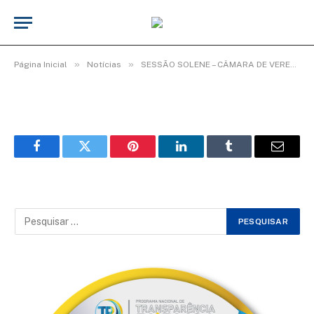
WhatsApp Image 2026-02-03 at 08.35.11
(3)
De
Elias seixas - T.I
3 de fevereiro de 2026
»
»
Página Inicial
Notícias
SESSÃO SOLENE – CÂMARA DE VEREADORES ENCERRA ANO LEGISLATIVO COM HOMENAGENS.
Facebook
Twitter
Pinterest
LinkedIn
Tumblr
Email