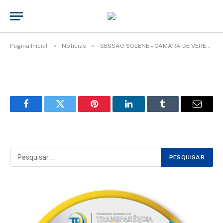
WhatsApp Image 2026-02-03 at 08.35.11
(5)
De
TecnoInfo
3 de fevereiro de 2026
»
»
Página Inicial
Notícias
SESSÃO SOLENE – CÂMARA DE VEREADORES ENCERRA ANO LEGISLATIVO COM HOMENAGENS.
Facebook
Twitter
Pinterest
LinkedIn
Tumblr
Email