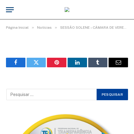
WhatsApp Image 2026-02-03 at 08.35.11
(6)
De
TecnoInfo
3 de fevereiro de 2026
»
»
Página Inicial
Notícias
SESSÃO SOLENE – CÂMARA DE VEREADORES ENCERRA ANO LEGISLATIVO COM HOMENAGENS.
Facebook
Twitter
Pinterest
LinkedIn
Tumblr
Email