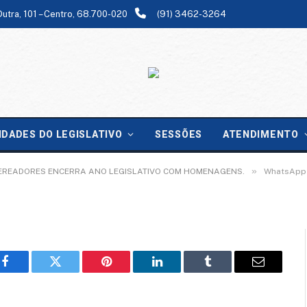
Dutra, 101 – Centro, 68.700-020
(91) 3462-3264
-02-03 at 08.35.11
IDADES DO LEGISLATIVO
SESSÕES
ATENDIMENTO
»
VEREADORES ENCERRA ANO LEGISLATIVO COM HOMENAGENS.
WhatsApp 
Facebook
Twitter
Pinterest
LinkedIn
Tumblr
Email